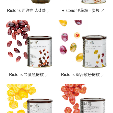
Ristoris 西洋白花菜蕾 ／
Ristoris 洋蔥粒 - 炭燒 ／
Capers Fruits In Vinegar
Grilled Boretto Onions
Ristoris 希臘黑橄欖 ／
Ristoris 綜合繽紛橄欖 ／
Kalamon Olives
Giant Olives Cocktail
Sauteed