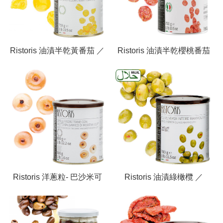
Ristoris 油漬半乾黃番茄 ／
Ristoris 油漬半乾櫻桃番茄
Semi-Dried Yellow
／ Semi-Dried Red Cherry
Tomatoes
Tomatoes
Ristoris 洋蔥粒- 巴沙米可
Ristoris 油漬綠橄欖 ／
醋漬 ／ Boretto Onions In
Whole Green Olives
Balsamic Vinegar of
Mammouth
Modena I.G.P