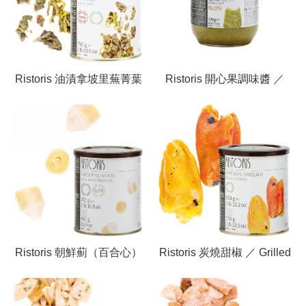
Ristoris 油漬拿坡里蕪菁葉
Ristoris 開心果調味醬 ／
／ Turnip Tops
PISTACHIO SAUCE –
ANCIENT RECIPE
Ristoris 朝鮮薊（百合心）
Ristoris 炭燒甜椒 ／ Grilled
油漬 ／ Small Artichokes In
Peppers
Oil-Elite