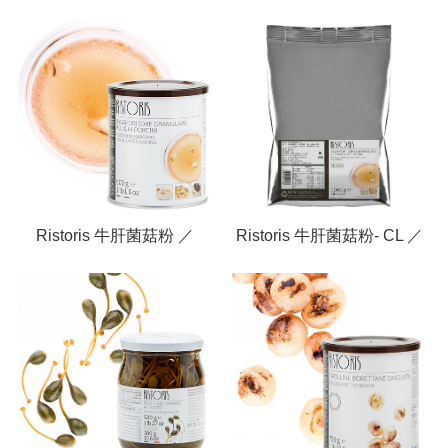
炭燒切塊 ／ Grilled
甜黃辣椒粒 ／ Sweet and
Artichokes Quarters
Sour Pepper Drops
Ristoris 牛肝菌菇粉 ／
Ristoris 牛肝菌菇粉- CL ／
Bolentus Mushrooms stock
Bolentus Mushrooms Stock
- Vegan