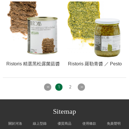
Truffle Sauce
Ristoris 精選黑松露菌菇醬
Ristoris 羅勒青醬 ／ Pesto
(不含五辛) ／ Champignon
Genoese Style
and Black Truffle Sauce -
Vegan
1
2
<<
>>
Sitemap
關於河洛
線上型錄
優質商品
使用條款
免責聲明