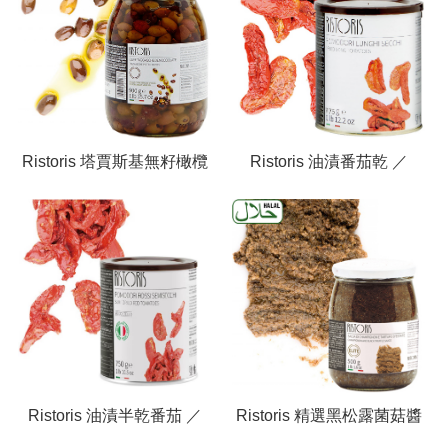
Ristoris 塔賈斯基無籽橄欖
Ristoris 油漬番茄乾 ／
／ Taggiasche Pitted
Dried Long Tomatoes
Olives
Ristoris 油漬半乾番茄 ／
Ristoris 精選黑松露菌菇醬
Semi-Dried Red Tomatoes
／ Champignon and black