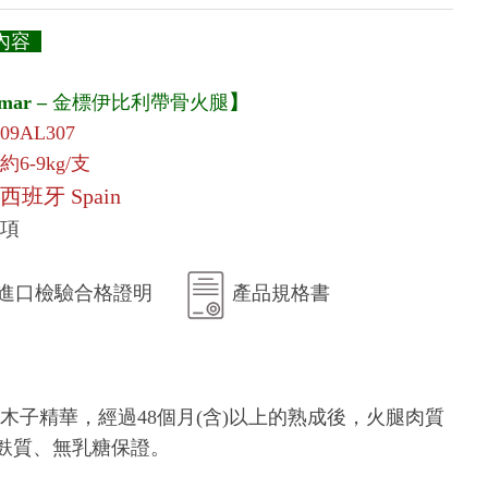
內容
mar
–
金標伊比利帶骨火腿
】
09AL307
約6-9kg/支
西班牙 Spain
項
進口檢驗合格證明
產品規格書
子精華，經過48個月(含)以上的熟成後，火腿肉質
麩質、無乳糖保證。