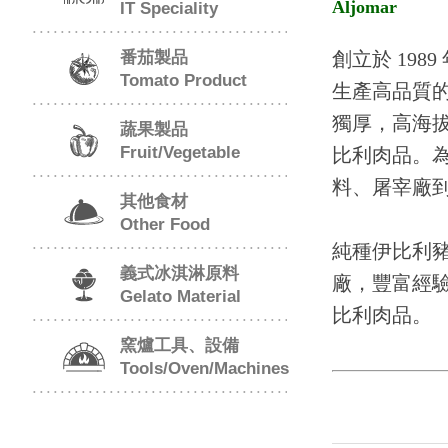
Aljomar
IT Speciality
創立於 1989
番茄製品
Tomato Product
生產高品質的
獨厚，高海
蔬果製品
Fruit/Vegetable
比利肉品。為
料、屠宰廠
其他食材
Other Food
純種伊比利
義式冰淇淋原料
廠，豐富經
Gelato Material
比利肉品。
窯爐工具、設備
Tools/Oven/Machines