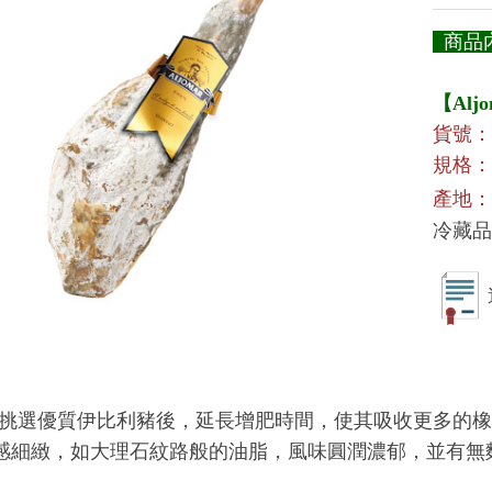
商品
【Aljo
貨號：
規格
：
產地：
冷藏品
心挑選優質伊比利豬後，延長增肥時間，使其吸收更多的橡木
感細緻，如大理石紋路般的油脂，風味圓潤濃郁，並有無