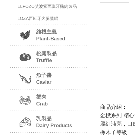
ELPOZO艾波索西班牙豬肉製品
LOZA西班牙火腿臘腸
維根主義
Plant-Based
松露製品
Truffle
魚子醬
Caviar
蟹肉
Crab
商品介紹：
金標系列-精
乳製品
殷紅油亮，口
Dairy Products
橡木子等級