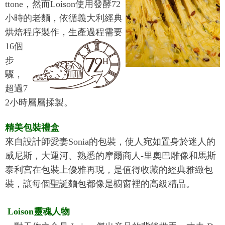
ttone，然而Loison使用發酵72
小時的老麵，依循義大利經典
烘焙程序製作，
生產過程需要
16個
步
驟，
超過7
2小時層層揉製。
精美包裝禮盒
來自設計師愛妻Sonia的包裝，使人宛如置身於迷人的
威尼斯，
大運河、熟悉的摩爾商人-里奧巴雕像和馬斯
泰利宮在包裝上優雅再現，
是值得收藏的經典雅緻包
裝，讓每個聖誕麵包都像是櫥窗裡的高級精品。
Loison靈魂人物