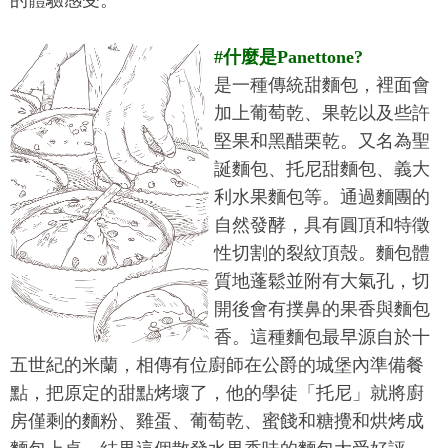
的體驗感受。
#
什麼是Panettone?
是一種傳統甜麵包，裡面會
加上葡萄乾、果乾以及些許
堅果和黑醋栗乾。
又名為聖
誕麵包、托尼甜麵包、義大
利水果麵包等。
通過麵團的
自然發酵，具有圓頂和特徵
性切割的裂紋頂殼。
麵包體
質地蓬鬆並附有大氣孔，切
開後會有撲鼻的果香與麵包
香。
這種麵包最早源自於十
五世紀的米蘭，相傳有位廚師在公爵的城堡內準備餐
點，把原定的甜點烤壞了，他的學徒「托尼」就將廚
房僅剩的麵粉、雞蛋、葡萄乾、蜜餞和糖攪和烘烤成