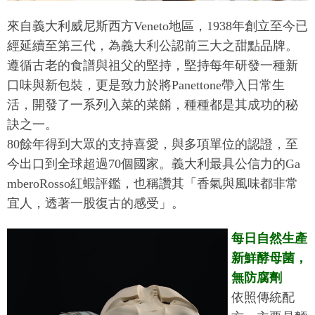
來自義大利威尼斯西方Veneto地區，1938年創立至今已
經延續至第三代，為義大利公認前三大之甜點品牌。
遵循古老的食譜與祖父的堅持，堅持每年研發一種新
口味與新包裝，更是致力於將Panettone帶入日常生
活，開發了一系列入菜的菜餚，種種都是其成功的秘
訣之一。
80餘年得到大眾的支持喜愛，與多項單位的認證，至
今出口到全球超過70個國家。義大利最具公信力的Ga
mberoRosso紅蝦評鑑，也稱讚其「香氣與風味都非常
宜人，透著一股復古的感受」。
每日自然生產
新鮮酵母菌，
無防腐劑
依照傳統配