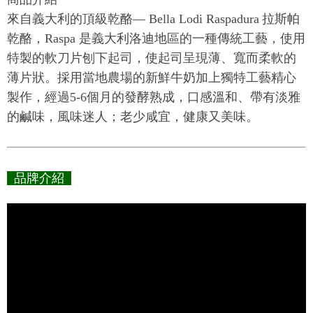
來自義大利的頂級乾酪— Bella Lodi Raspadura
拉斯帕
乾酪，Raspa 是義大利洛迪地區的一種傳統工藝，使用
特製的軟刀片刨下起司，使起司呈現薄、寬而柔軟的
薄片狀。採用當地農場的新鮮牛奶加上獨特工藝精心
製作，經過5-6個月的發酵熟成，口感溫和、帶有淡雅
的鹹味，風味迷人；老少咸宜，健康又美味。
品牌介紹