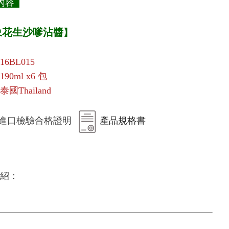
內容
象花生沙嗲沾醬
】
6BL015
90ml x6 包
國Thailand
進口檢驗合格證明
產品規格書
紹：
。