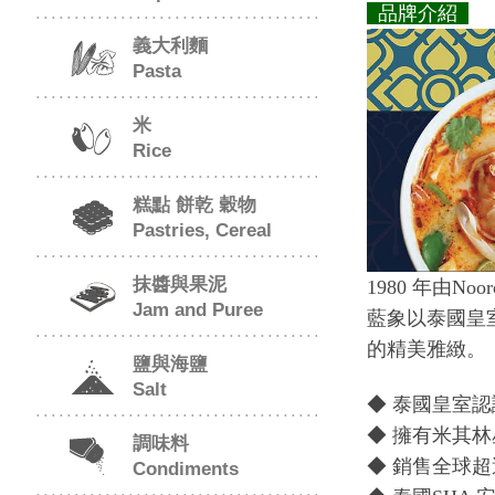
品牌介紹
義大利麵
Pasta
米
Rice
糕點 餅乾 穀物
Pastries, Cereal
抹醬與果泥
1980 年由
Jam and Puree
藍象以泰國皇
的精美雅緻。
鹽與海鹽
Salt
◆ 泰國皇室
◆ 擁有米其林星
調味料
◆ 銷售全球超
Condiments