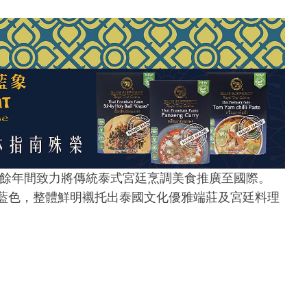
爾，40 餘年間致力將傳統泰式宮廷烹調美食推廣至國際。
藍色，整體鮮明襯托出泰國文化優雅端莊及宮廷料理