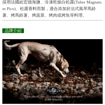
採用法國給宏德海鹽、冷凍乾燥白松露(Tuber Magnatu
m Pico)、松露香料而製，適合添加於法式風琴馬鈴
薯、烤馬鈴薯、烤蔬菜、烤肉或烤魚等料理。
品牌介紹