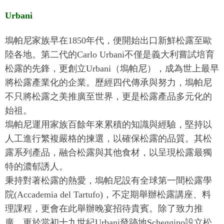
Urbani
塢帕尼家族早在1850年代，便開始出口新鮮松露至歐
陸各地。第二代的Carlo Urbani不僅是義大利嘗試培育
松露的先鋒，更創立Urbani（塢帕尼），成為世上最早
將松露產業化的企業。歷經四代傳承與努力，塢帕尼
不只將松露之美推廣至世界，更是松露產品多元化的
始祖。
塢帕尼運用家族百餘年來累積的知識與經驗，堅持以
人工進行繁複嚴格的揀選，以確保松露的品質。其松
露系列產品，融合松露與其他食材，以呈現松露最獨
特的濃郁誘人。
秉持對著松露的熱愛，塢帕尼設有全球第一間松露學
院(Accademia del Tartufo)，不定期舉辦松露講座、料
理課程，更會在此舉辦晚宴招待貴賓。除了致力推
廣，更於當初十九世紀Urbani發跡地Scheggino設立松