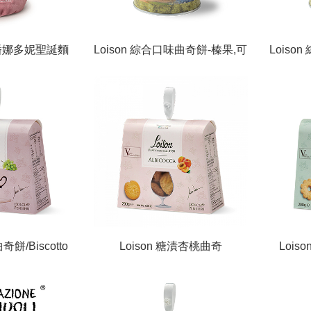
桃潘娜多妮聖誕麵
Loison 綜合口味曲奇餅-榛果,可
Loiso
布袋
可,玉米/Biscotti Bacetto,
啡,葡萄乾/B
Cacao, Maraneo Le latte
Caffè,
奇餅/Biscotto
Loison 糖漬杏桃曲奇
Loiso
Astucci
餅/Biscotto Albicocca Astucci
Camo