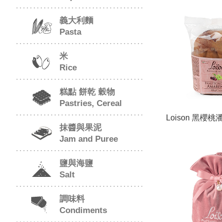
Glacé in ast
義大利麵
Pasta
米
Rice
糕點 餅乾 穀物
Pastries, Cereal
Loison 黑櫻
抹醬與果泥
包(袋)/Panetton
Jam and Puree
in cello
鹽與海鹽
Salt
調味料
Condiments