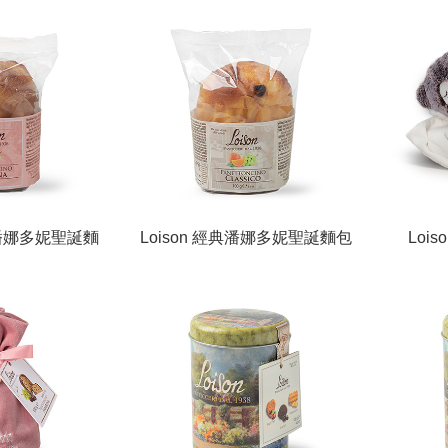
uccio Mignon
astuccio Mignon
a
桃潘娜多妮聖誕麵
Loison 經典潘娜多妮聖誕麵包
Loi
cino Amarena
(袋)/Panettoncino Classico in
熊/Panet
 Mignon
cello Mignon
Peluch