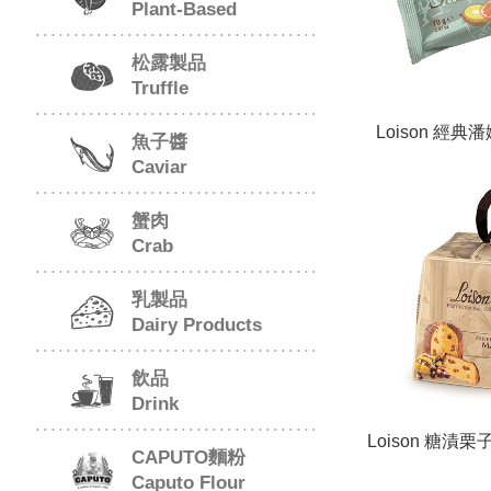
Plant-Based
松露製品
Truffle
Loison 經
魚子醬
包/Panettone in 
Caviar
蟹肉
Crab
乳製品
Dairy Products
飲品
Drink
Loison 糖漬
CAPUTO麵粉
麵包/Panetton
Caputo Flour