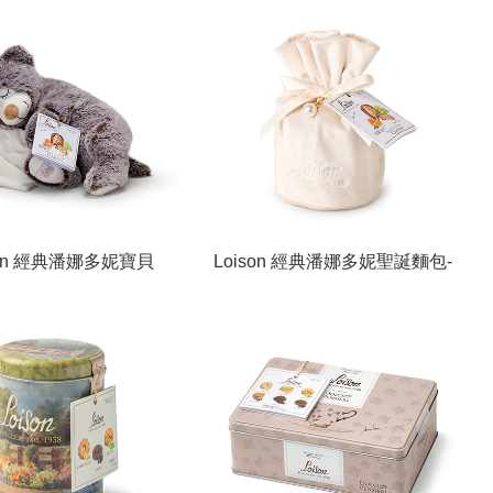
stuccio Mignon
Glacé in cello Mignon
son 經典潘娜多妮寶貝
Loison 經典潘娜多妮聖誕麵包-
toncino Classico con
布袋
e 2 soggetti assortiti
Mignon