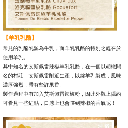
【羊乳乳酪】
常見的乳酪乳源為牛乳，而羊乳乳酪的特別之處在於
使用羊乳。
其中知名的艾斯佩雷辣椒羊乳乳酪，在一個以胡椒聞
名的村莊－艾斯佩雷附近生產，以綿羊乳製成，風味
濃厚強烈，帶有些許果香。
製作過程中有加入艾斯佩雷辣椒粉，因此外觀上隱約
可看見一些紅點，口感上也會嚐到辣椒的香氣呢！