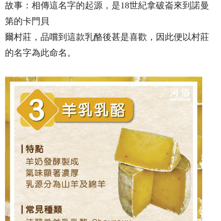
故事：相傳這名字的起源，是18世紀拿破崙來到諾曼
第的卡門貝
爾村莊，品嚐到這款乳酪後甚是喜歡，因此便以村莊
的名字為此命名。