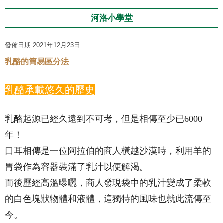
河洛小學堂
發佈日期 2021年12月23日
乳酪的簡易區分法
乳酪承載悠久的歷史
乳酪起源已經久遠到不可考，但是相傳至少已6000
年！
口耳相傳是一位阿拉伯的商人橫越沙漠時，利用羊的
胃袋作為容器裝滿了乳汁以便解渴。
而後歷經高溫曝曬，商人發現袋中的乳汁變成了柔軟
的白色塊狀物體和液體，這獨特的風味也就此流傳至
今。